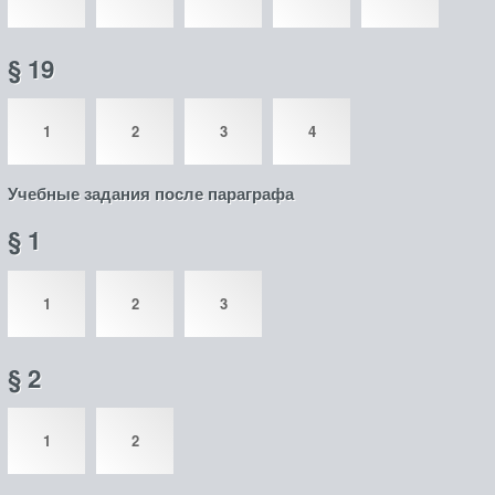
§ 19
1
2
3
4
Учебные задания после параграфа
§ 1
1
2
3
§ 2
1
2