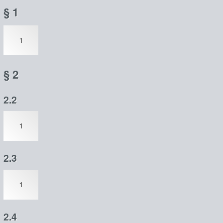
§ 1
1
§ 2
2.2
1
2.3
1
2.4