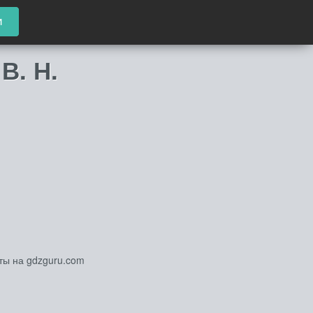
и
В. Н.
еты на gdzguru.com