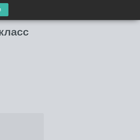
и
класс