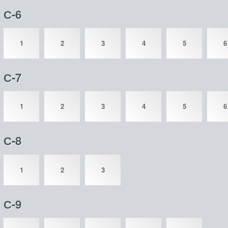
С-6
1
2
3
4
5
6
С-7
1
2
3
4
5
6
С-8
1
2
3
С-9