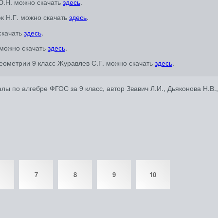
Ю.Н. можно скачать
здесь
.
к Н.Г. можно скачать
здесь
.
скачать
здесь
.
 можно скачать
здесь
.
еометрии 9 класс Журавлев С.Г. можно скачать
здесь
.
ы по алгебре ФГОС за 9 класс, автор Звавич Л.И., Дьяконова Н.В.
7
8
9
10