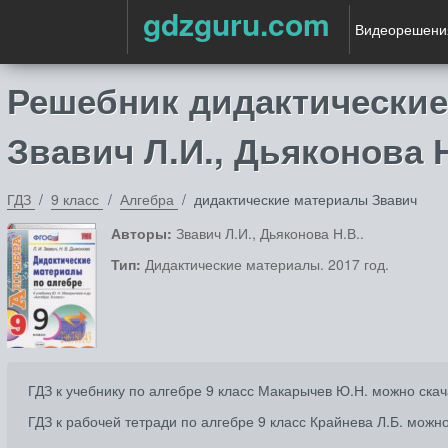
gdzguru.com
Видеорешени
Решебник дидактические
Звавич Л.И., Дьяконова 
ГДЗ
9 класс
Алгебра
дидактические материалы Звавич
Авторы:
Звавич Л.И., Дьяконова Н.В..
Тип:
Дидактические материалы. 2017 год.
ГДЗ к учебнику по алгебре 9 класс Макарычев Ю.Н. можно ска
ГДЗ к рабочей тетради по алгебре 9 класс Крайнева Л.Б. можн