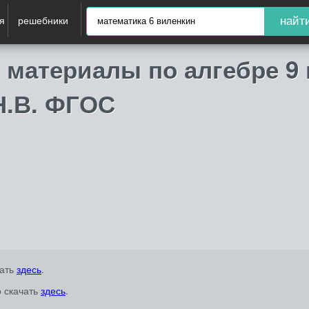
я
решебники
найт
 материалы по алгебре 9 
Н.В. ФГОС
чать
здесь
.
о скачать
здесь
.