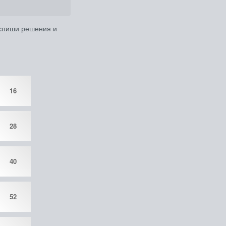
, спиши решения и
16
28
40
52