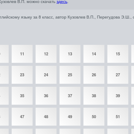
Кузовлев В.П. можно скачать
здесь
.
лийскому языку за 8 класс, автор Кузовлев В.П., Перегудова Э.Ш.
0
11
12
13
14
15
2
23
24
25
26
27
4
35
36
37
38
39
6
47
48
49
50
51