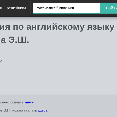
я
решебники
найт
ия по английскому языку 
ва Э.Ш.
М..
 можно скачать
здесь
.
ев В.П. можно скачать
здесь
.