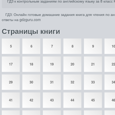
ГДЗ к контрольным заданиям по английскому языку за 8 класс 
ГДЗ: Онлайн готовые домашние задания книга для чтения по анг
ответы на gdzguru.com
Страницы книги
5
6
7
8
9
1
17
18
19
20
21
2
29
30
31
32
33
3
41
42
43
44
45
4