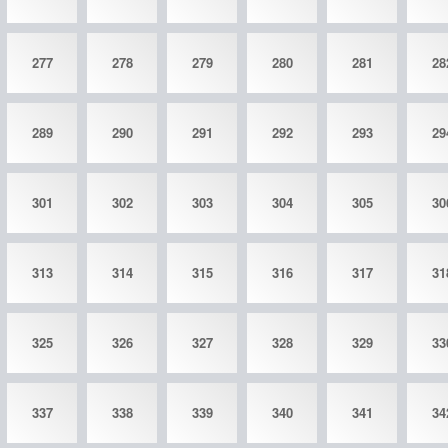
277
278
279
280
281
28
289
290
291
292
293
29
301
302
303
304
305
30
313
314
315
316
317
31
325
326
327
328
329
33
337
338
339
340
341
34