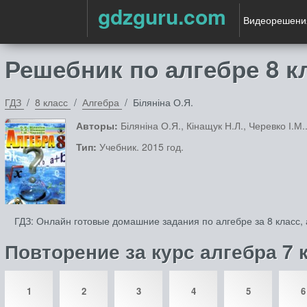
gdzguru.com
Видеорешени
Решебник по алгебре 8 кл
ГДЗ
8 класс
Алгебра
Біляніна О.Я.
Авторы:
Біляніна О.Я., Кінащук Н.Л., Черевко І.М.
Тип:
Учебник. 2015 год.
ГДЗ: Онлайн готовые домашние задания по алгебре за 8 класс, 
Повторение за курс алгебра 7 
1
2
3
4
5
6