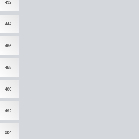
432
444
456
468
480
492
504