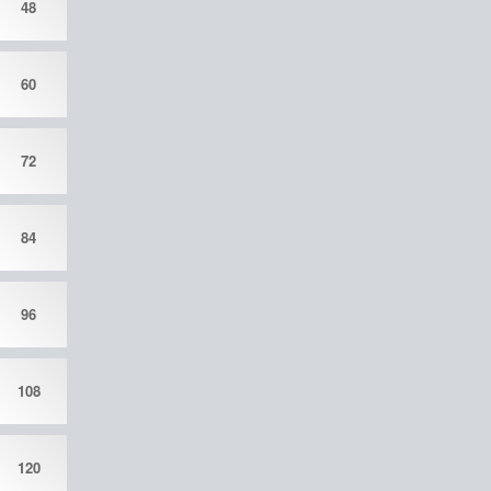
48
60
72
84
96
108
120