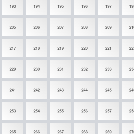
193
194
195
196
197
19
205
206
207
208
209
21
217
218
219
220
221
22
229
230
231
232
233
23
241
242
243
244
245
24
253
254
255
256
257
25
265
266
267
268
269
27