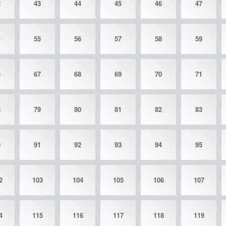
2
43
44
45
46
47
4
55
56
57
58
59
6
67
68
69
70
71
8
79
80
81
82
83
0
91
92
93
94
95
2
103
104
105
106
107
4
115
116
117
118
119