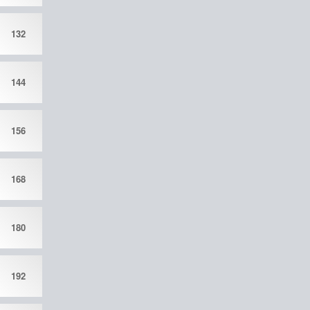
132
144
156
168
180
192