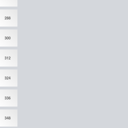
288
300
312
324
336
348