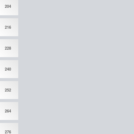
204
216
228
240
252
264
276