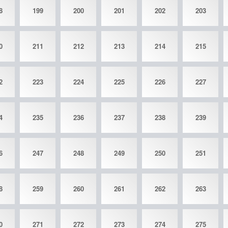
8
199
200
201
202
203
0
211
212
213
214
215
2
223
224
225
226
227
4
235
236
237
238
239
6
247
248
249
250
251
8
259
260
261
262
263
0
271
272
273
274
275