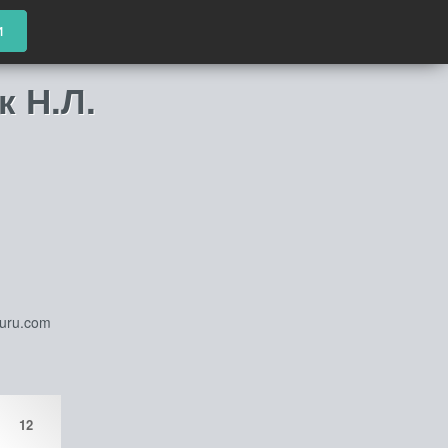
и
к Н.Л.
guru.com
12