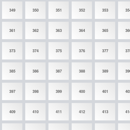
349
350
351
352
353
35
361
362
363
364
365
36
373
374
375
376
377
37
385
386
387
388
389
39
397
398
399
400
401
40
409
410
411
412
413
41