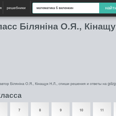
я
решебники
найт
асс Біляніна О.Я., Кінащу
.
автор Біляніна О.Я., Кінащук Н.Л., спиши решения и ответы на gdz
класса
7
8
9
10
11