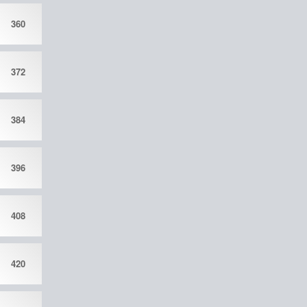
360
372
384
396
408
420