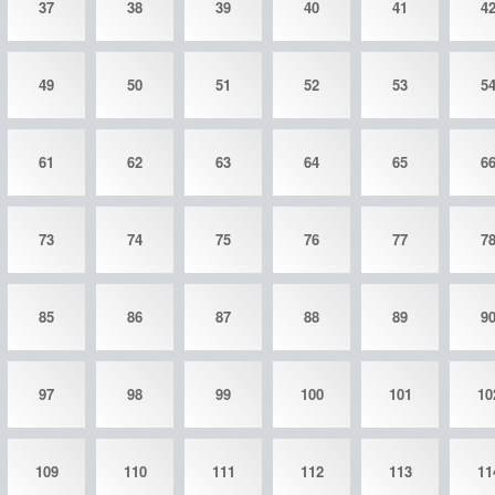
37
38
39
40
41
4
49
50
51
52
53
5
61
62
63
64
65
6
73
74
75
76
77
7
85
86
87
88
89
9
97
98
99
100
101
10
109
110
111
112
113
11