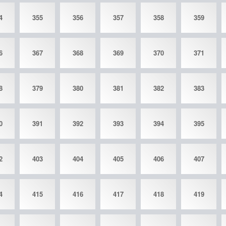
4
355
356
357
358
359
6
367
368
369
370
371
8
379
380
381
382
383
0
391
392
393
394
395
2
403
404
405
406
407
4
415
416
417
418
419