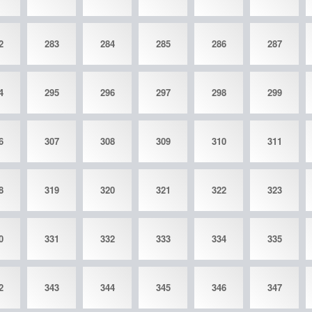
2
283
284
285
286
287
4
295
296
297
298
299
6
307
308
309
310
311
8
319
320
321
322
323
0
331
332
333
334
335
2
343
344
345
346
347