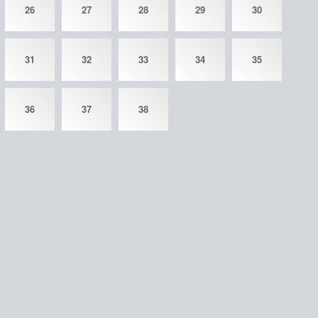
26
27
28
29
30
31
32
33
34
35
36
37
38
©
gdzguru.com
2026
admin@gdzguru.com