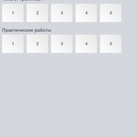
1
2
3
4
5
Практические работы
1
2
3
4
5
©
gdzguru.com
2026
admin@gdzguru.com