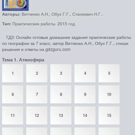
Авторы:
Витченко А.Н., Обух Г.Г., Станкевич Н.Г..
Тип:
Практические работы. 2015 год.
ГДЗ: Онлайн готовые домашние задания практические работы
по географии за 7 класс, автор Витченко А.Н., Обух Г.Г., спиши
решения и ответы на gdzguru.com
Тема 1. Атмосфера
1
2
3
4
5
6
7
8
9
10
11
12
13
14
15