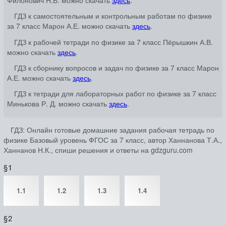
Филонович Н.В. можно скачать
здесь
.
ГДЗ к самостоятельным и контрольным работам по физике
за 7 класс Марон А.Е. можно скачать
здесь
.
ГДЗ к рабочей тетради по физике за 7 класс Пёрышкин А.В.
можно скачать
здесь
.
ГДЗ к сборнику вопросов и задач по физике за 7 класс Марон
А.Е. можно скачать
здесь
.
ГДЗ к тетради для лабораторных работ по физике за 7 класс
Минькова Р. Д. можно скачать
здесь
.
ГДЗ: Онлайн готовые домашние задания рабочая тетрадь по
физике Базовый уровень ФГОС за 7 класс, автор Ханнанова Т.А.,
Ханнанов Н.К., спиши решения и ответы на gdzguru.com
§1
1.1
1.2
1.3
1.4
§2