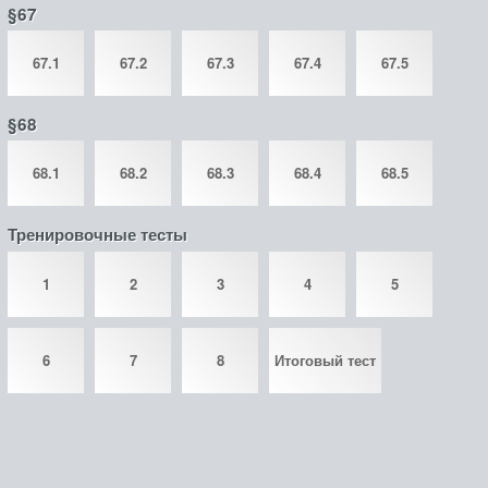
§67
67.1
67.2
67.3
67.4
67.5
§68
68.1
68.2
68.3
68.4
68.5
Тренировочные тесты
1
2
3
4
5
6
7
8
Итоговый тест