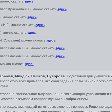
 можно скачать
здесь
.
ласс Крайнева Л.Б. можно скачать
здесь
.
Б. можно скачать
здесь
.
к Н.Г. можно скачать
здесь
.
н) можно скачать
здесь
.
И. (Экзамен) можно скачать
здесь
.
ласс Глазков Ю.А. можно скачать
здесь
.
ласс Глазков Ю.А. можно скачать
здесь
.
. можно скачать
здесь
.
арычев, Миндюк, Нешков, Суворова
. Подготовил для учащихся
абсолютно всех примеров, включая задания повышенной сложност
рафам.
готовлено специальное видеорешение включающее упражнения и к
 имеется в звуковом сопровождении с изображением.
 по разделам, каждый из которых включает вопросы. Решение зад
 пользоваться нужно лишь при недостаточном понимании примеров.