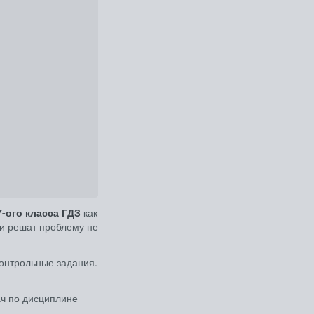
7-ого класса ГДЗ
как
и решат проблему не
онтрольные задания.
ач по дисциплине