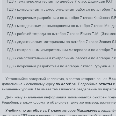
ГДЗ к тематическим тестам по алгебре 7 класс Дудницын Ю.П.
ГДЗ к контрольным и самостоятельным работам по алгебре 7 к
ГДЗ к поурочным разработкам по алгебре 7 класс Крайнева Л.
ГДЗ к методическим рекомендациям по алгебре 7 класс Миндю
ГДЗ к рабочей тетради по алгебре 7 класс Ерина Т.М. (Экзаме
ГДЗ к дидактическим материалам по алгебре 7 класс Звавич Л.
ГДЗ к контрольным измерительным материалам по алгебре 7 к
ГДЗ к самостоятельным и контрольным работам по алгебре 7 к
ГДЗ к поурочным разработкам по алгебре 7 класс Рурукин А.Н
Устоявшийся авторский коллектив, в состав которого вошли
Мак
дополнение к основному курсу
по алгебре
. Подробные
ответы
к 
выученных уроков. Он имеет тематическое разделение по параг
Дети кому визуальная информация запоминается быстрей под
Решебник в таком формате объясняет такие же номера, различие
Учебник по алгебре за 7 класс
авторов
Макарычева
разделён
имеются в ГДЗ гуру и являются своего рода подсказкой, которой