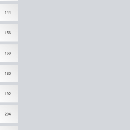
144
156
168
180
192
204