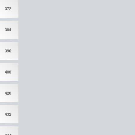
372
384
396
408
420
432