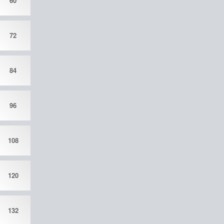
60
72
84
96
108
120
132