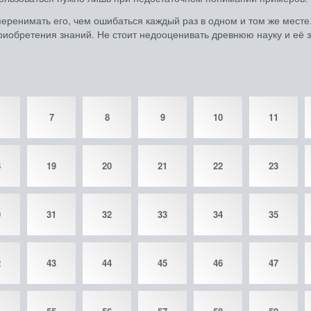
еренимать его, чем ошибаться каждый раз в одном и том же месте
риобретения знаний. Не стоит недооценивать древнюю науку и её 
7
8
9
10
11
8
19
20
21
22
23
0
31
32
33
34
35
2
43
44
45
46
47