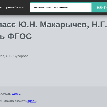
я
решебники
найт
ласс Ю.Н. Макарычев, Н.Г
нь ФГОС
ов, С.Б. Суворова.
скачать
здесь
.
.И. можно скачать
здесь
.