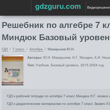
gdzguru.com
Видеорешени
Решебник по алгебре 7 к
Миндюк Базовый урове
ГДЗ
7 класс
Алгебра
Макарычев Ю.Н.
Авторы:
Ю.Н. Макарычев, Н.Г. Миндюк, К.И. Нешк
Тип:
Учебник. Базовый уровень. 2015-2024 год.
ГДЗ к рабочей тетради по алгебре 7 класс Миндюк Н.Г. можно 
ГДЗ к дидактическим материалам по алгебре 7 класс Звавич Л