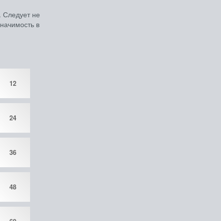
. Следует не
значимость в
12
24
36
48