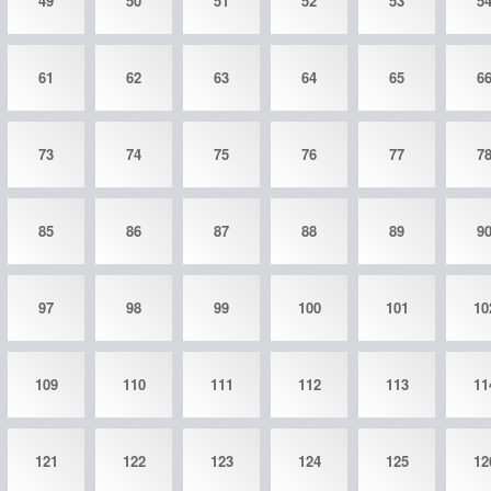
49
50
51
52
53
5
61
62
63
64
65
6
73
74
75
76
77
7
85
86
87
88
89
9
97
98
99
100
101
10
109
110
111
112
113
11
121
122
123
124
125
12