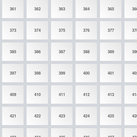
361
362
363
364
365
36
373
374
375
376
377
37
385
386
387
388
389
39
397
398
399
400
401
40
409
410
411
412
413
41
421
422
423
424
425
42