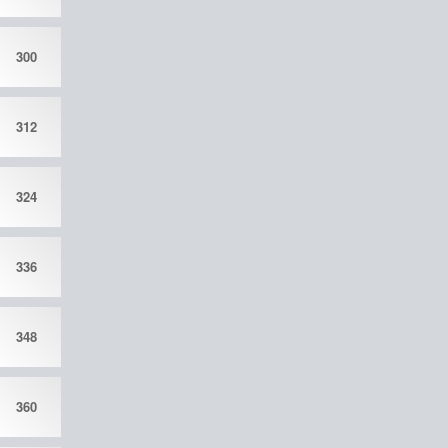
300
312
324
336
348
360