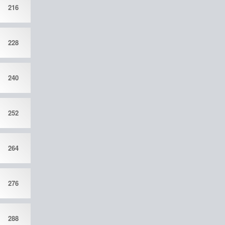
216
228
240
252
264
276
288