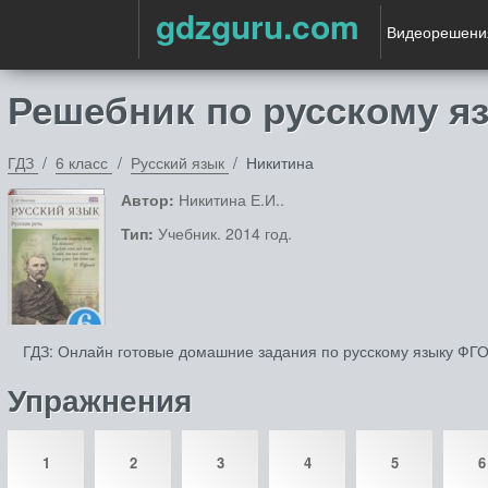
gdzguru.com
Видеорешени
Решебник по русскому яз
ГДЗ
6 класс
Русский язык
Никитина
Автор:
Никитина Е.И..
Тип:
Учебник. 2014 год.
ГДЗ: Онлайн готовые домашние задания по русскому языку ФГОС
Упражнения
1
2
3
4
5
6