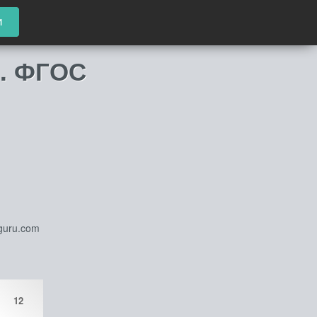
и
И. ФГОС
guru.com
12