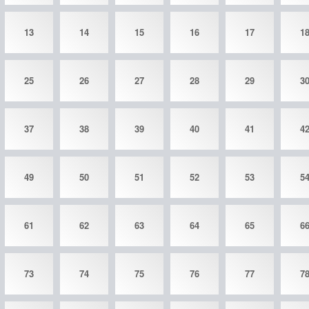
13
14
15
16
17
1
25
26
27
28
29
3
37
38
39
40
41
4
49
50
51
52
53
5
61
62
63
64
65
6
73
74
75
76
77
7