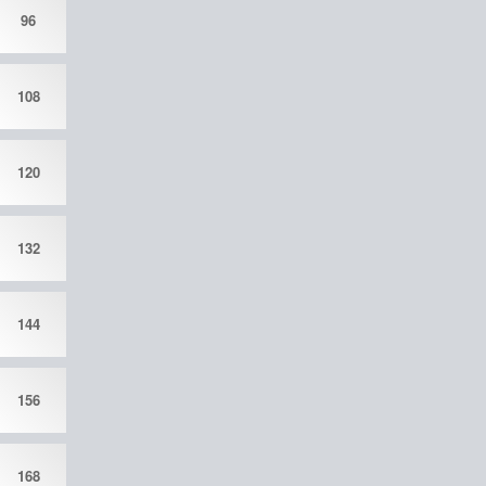
96
108
120
132
144
156
168