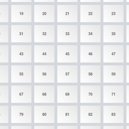
8
19
20
21
22
23
0
31
32
33
34
35
2
43
44
45
46
47
4
55
56
57
58
59
6
67
68
69
70
71
8
79
80
81
82
83