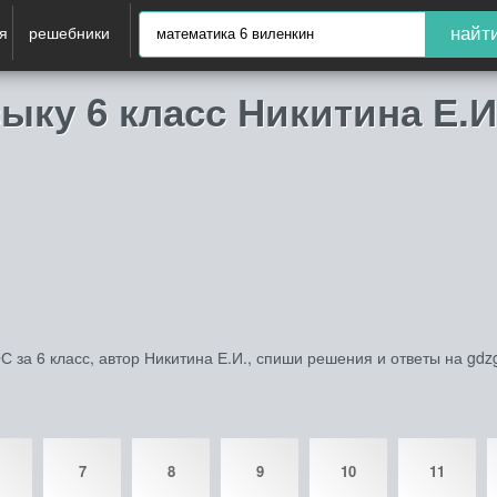
я
решебники
найт
ыку 6 класс Никитина Е.
 за 6 класс, автор Никитина Е.И., спиши решения и ответы на gdz
7
8
9
10
11