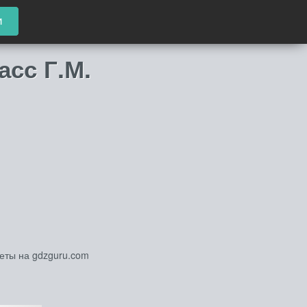
и
асс Г.М.
веты на gdzguru.com