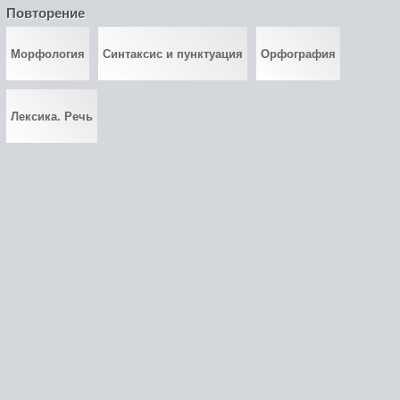
Повторение
Морфология
Синтаксис и пунктуация
Орфография
Лексика. Речь
©
gdzguru.com
2026
admin@gdzguru.com