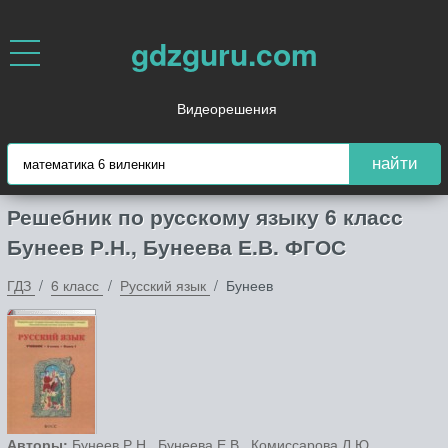
gdzguru.com
Видеорешения
найти
Решебник по русскому языку 6 класс
Бунеев Р.Н., Бунеева Е.В. ФГОС
ГДЗ
6 класс
Русский язык
Бунеев
Авторы:
Бунеев Р.Н., Бунеева Е.В., Комиссарова Л.Ю..