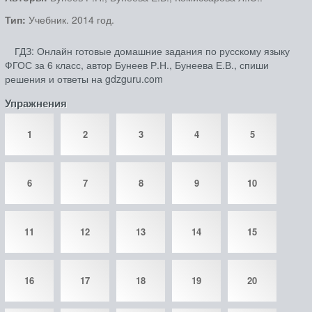
Тип:
Учебник. 2014 год.
ГДЗ: Онлайн готовые домашние задания по русскому языку
ФГОС за 6 класс, автор Бунеев Р.Н., Бунеева Е.В., спиши
решения и ответы на gdzguru.com
Упражнения
1
2
3
4
5
6
7
8
9
10
11
12
13
14
15
16
17
18
19
20