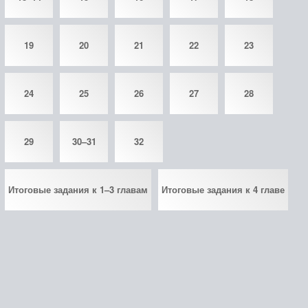
19
20
21
22
23
24
25
26
27
28
29
30–31
32
Итоговые задания к 1–3 главам
Итоговые задания к 4 главе