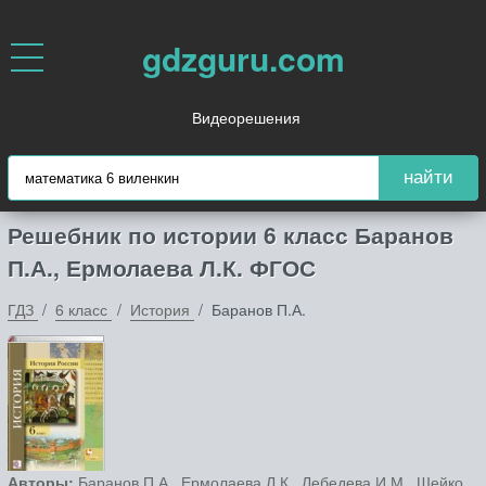
gdzguru.com
Видеорешения
найти
Решебник по истории 6 класс Баранов
П.А., Ермолаева Л.К. ФГОС
ГДЗ
6 класс
История
Баранов П.А.
Авторы:
Баранов П.А., Ермолаева Л.К., Лебедева И.М., Шейко