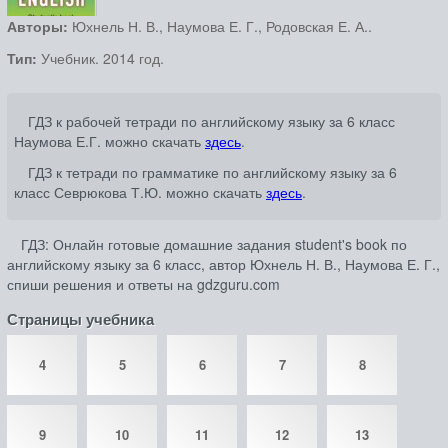
Авторы:
Юхнель Н. В., Наумова Е. Г., Родовская Е. А..
Тип:
Учебник. 2014 год.
ГДЗ к рабочей тетради по английскому языку за 6 класс
Наумова Е.Г. можно скачать
здесь
.
ГДЗ к тетради по грамматике по английскому языку за 6
класс Севрюкова Т.Ю. можно скачать
здесь
.
ГДЗ: Онлайн готовые домашние задания student's book по
английскому языку за 6 класс, автор Юхнель Н. В., Наумова Е. Г.,
спиши решения и ответы на gdzguru.com
Страницы учебника
4
5
6
7
8
9
10
11
12
13