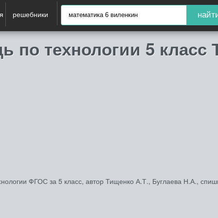
я
решебники
найт
ь по технологии 5 класс
нологии ФГОС за 5 класс, автор Тищенко А.Т., Буглаева Н.А., спи