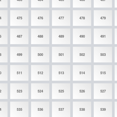
4
475
476
477
478
479
6
487
488
489
490
491
8
499
500
501
502
503
0
511
512
513
514
515
2
523
524
525
526
527
4
535
536
537
538
539