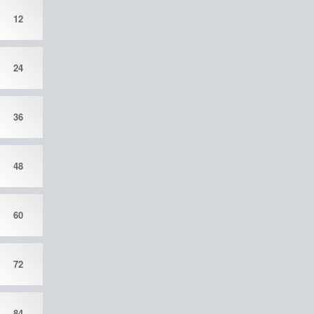
12
24
36
48
60
72
84