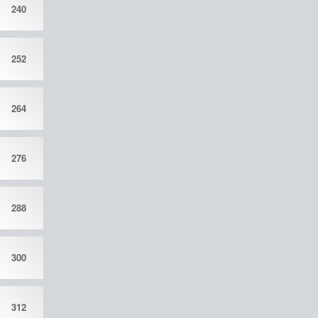
240
252
264
276
288
300
312