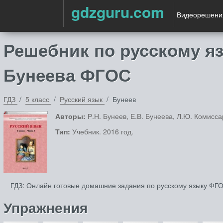
gdzguru.com
Видеорешени
Решебник по русскому язы
Бунеева ФГОС
ГДЗ
5 класс
Русский язык
Бунеев
Авторы:
Р.Н. Бунеев, Е.В. Бунеева, Л.Ю. Комисса
Тип:
Учебник. 2016 год.
ГДЗ: Онлайн готовые домашние задания по русскому языку ФГОС 
Упражнения