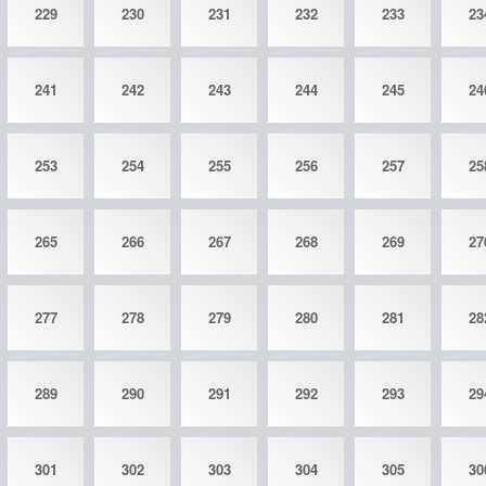
229
230
231
232
233
23
241
242
243
244
245
24
253
254
255
256
257
25
265
266
267
268
269
27
277
278
279
280
281
28
289
290
291
292
293
29
301
302
303
304
305
30