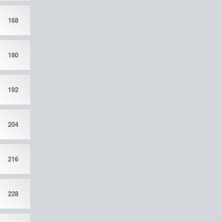
168
180
192
204
216
228