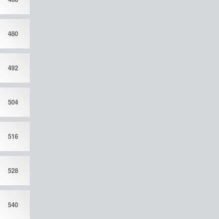
480
492
504
516
528
540