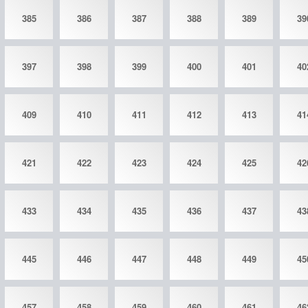
385
386
387
388
389
39
397
398
399
400
401
40
409
410
411
412
413
41
421
422
423
424
425
42
433
434
435
436
437
43
445
446
447
448
449
45
457
458
459
460
461
46