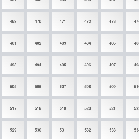
469
470
471
472
473
47
481
482
483
484
485
48
493
494
495
496
497
49
505
506
507
508
509
51
517
518
519
520
521
52
529
530
531
532
533
53