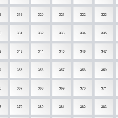
8
319
320
321
322
323
0
331
332
333
334
335
2
343
344
345
346
347
4
355
356
357
358
359
6
367
368
369
370
371
8
379
380
381
382
383