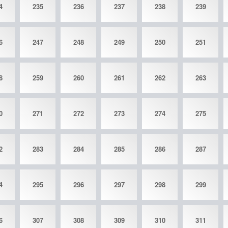
4
235
236
237
238
239
6
247
248
249
250
251
8
259
260
261
262
263
0
271
272
273
274
275
2
283
284
285
286
287
4
295
296
297
298
299
6
307
308
309
310
311