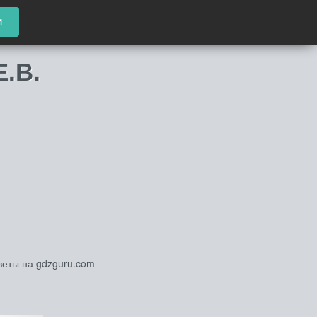
и
Е.В.
веты на gdzguru.com