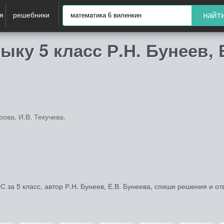
я
решебники
найт
ку 5 класс Р.Н. Бунеев, 
рова, И.В. Текучева.
за 5 класс, автор Р.Н. Бунеев, Е.В. Бунеева, спиши решения и от