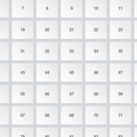
7
8
9
10
11
8
19
20
21
22
23
0
31
32
33
34
35
2
43
44
45
46
47
4
55
56
57
58
59
6
67
68
69
70
71
8
79
80
81
82
83