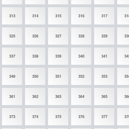
313
314
315
316
317
31
325
326
327
328
329
33
337
338
339
340
341
34
349
350
351
352
353
35
361
362
363
364
365
36
373
374
375
376
377
37