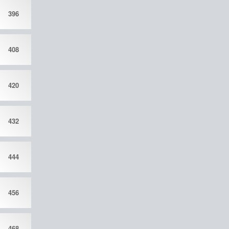
396
408
420
432
444
456
468