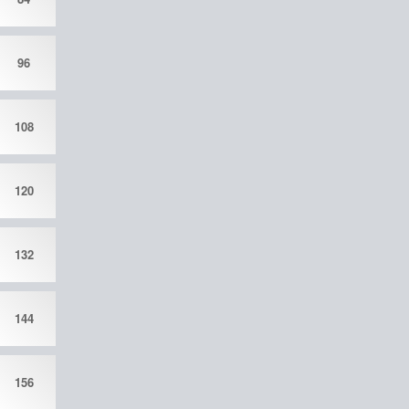
96
108
120
132
144
156