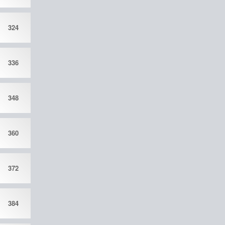
324
336
348
360
372
384