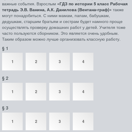
важные события. Взрослым
«ГДЗ по истории 5 класс Рабочая
тетрадь Э.В. Ванина, А.К. Данилова (Вентана-граф)»
также
могут понадобиться. С ними мамам, папам, бабушкам,
дедушкам, старшим братьям и сестрам будет намного проще
осуществлять проверку домашних работ у детей. Учителя тоже
часто пользуются сборником. Это является очень удобным.
Таким образом можно лучше организовать классную работу.
§ 1
1
2
3
4
§ 2
1
2
3
4
§ 3
1
2
3
4