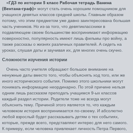
«ГДЗ по истории 5 класс Рабочая тетрадь Ванина
(Вентана-граф)»
могут стать очень хорошим помощником для
учащихся девятых классов средней школы. Главным образом
потому, что этим предметом уже давно заинтересована большая
часть учеников. Но из-за того, что девятиклассники в
подавляющем своем большинстве воспринимают информацию
поверхностно, популярность имеют лишь фильмы про войну, а
также рассказы о жизнях различных правителей. А сидеть на
уроках, слушая даты и заучивая их, для многих очень скучно.
Сложности изучения истории
Очень часто учителя обращают большое внимание на
ненужные даты вместо того, чтобы объяснять ход того, или же
иного исторического события. Помимо этого школьники могут
понимать информацию неординарно. По этой причине нельзя
одним лишь рассказом преподать учащимся 9-ых классов
каждый раздел истории. Родители тоже не всегда могут
объяснить тему. Причиной этого является то, что каждым
человеком история воспринимается по-своему. И абсолютно
любой взрослый будет рассказывать детям о тех событиях,
которые, прежде всего, представляют интерес для него самого.
К примеру, если человека привлекает личность Петра Первого,