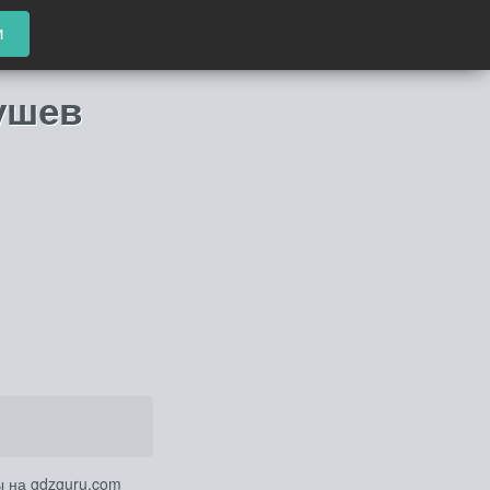
и
рушев
ы на gdzguru.com