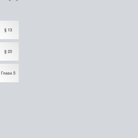
§ 13
§ 25
Глава 5