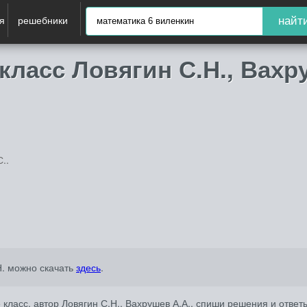
я
решебники
найт
класс Ловягин С.Н., Вах
..
Н. можно скачать
здесь
.
класс, автор Ловягин С.Н., Вахрушев А.А., спиши решения и ответ