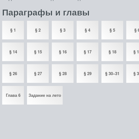
Параграфы и главы
§ 1
§ 2
§ 3
§ 4
§ 5
§ 
§ 14
§ 15
§ 16
§ 17
§ 18
§ 
§ 26
§ 27
§ 28
§ 29
§ 30–31
§ 
Глава 6
Задание на лето