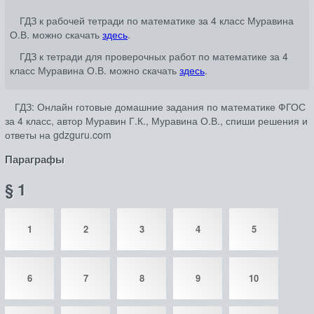
ГДЗ к рабочей тетради по математике за 4 класс Муравина
О.В. можно скачать
здесь
.
ГДЗ к тетради для проверочных работ по математике за 4
класс Муравина О.В. можно скачать
здесь
.
ГДЗ: Онлайн готовые домашние задания по математике ФГОС
за 4 класс, автор Муравин Г.К., Муравина О.В., спиши решения и
ответы на gdzguru.com
Параграфы
§ 1
1
2
3
4
5
6
7
8
9
10