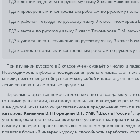
ГДЗ к летним заданиям по русскому языку 3 класс Никишенков
ГДЗ к проверочным и контрольным работам по русскому языку
ГДЗ к рабочей тетради по русскому языку 3 класс Тихомирова 
ГДЗ к тестам по русскому языку 3 класс Тихомирова Е.М. можн
ГДЗ к учимся писать сочинение по русскому языку 3 класс Кози
ГДЗ к самостоятельным и контрольным работам по русскому яз
При изучении русского в 3 классе ученик узнаёт о числах и па
Необходимость глубокого исследования родного языка, а он явл
мысли, позволяющее общаться между собой и наконец, он позволя
легче осваивать и остальные предметы.
Взрослые стараются помочь школьнику, но не всегда могут это 
готовыми решениями, они смогут правильно и доходчиво разъясни
а не другой, из-за чего существительное в предложении стоит в 
авторов: Канакина В.П Горецкий В.Г. УМК "Школа России"
, г
учителей, если третьеклассник хорошо усваивает материал и спр
самому проверить правильность выполненного домашнего задан
появится больший интерес к уроку и способность заработать хоро