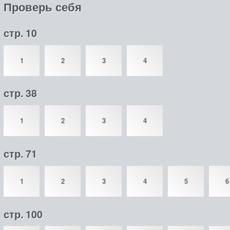
Проверь себя
стр. 10
1
2
3
4
стр. 38
1
2
3
4
стр. 71
1
2
3
4
5
6
стр. 100