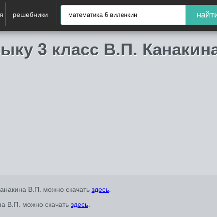
я
решебники
найт
ку 3 класс В.П. Канакина
Канакина В.П. можно скачать
здесь
.
на В.П. можно скачать
здесь
.