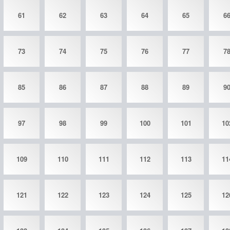
61
62
63
64
65
6
73
74
75
76
77
7
85
86
87
88
89
9
97
98
99
100
101
10
109
110
111
112
113
11
121
122
123
124
125
12