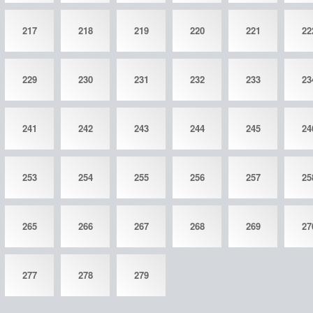
217
218
219
220
221
22
229
230
231
232
233
23
241
242
243
244
245
24
253
254
255
256
257
25
265
266
267
268
269
27
277
278
279