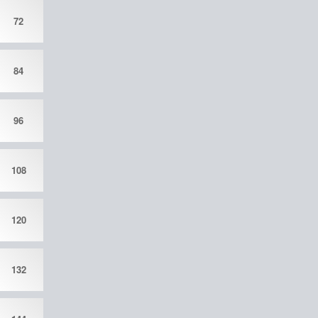
72
84
96
108
120
132