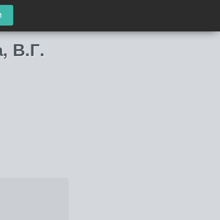
и
, В.Г.