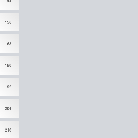
144
156
168
180
192
204
216