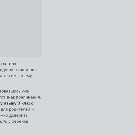
 глагола.
редство выражения
ется им, то ему
ьзовавшись уже
тот знак препинания,
у языку 3 класс
 для родителей и
ожно доверить,
еля, у ребёнка