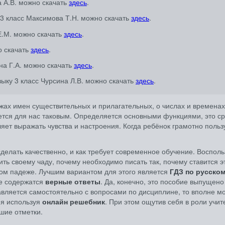
а А.В. можно скачать
здесь
.
 3 класс Максимова Т.Н. можно скачать
здесь
.
Е.М. можно скачать
здесь
.
о скачать
здесь
.
на Г.А. можно скачать
здесь
.
ыку 3 класс Чурсина Л.В. можно скачать
здесь
.
дежах имен существительных и прилагательных, о числах и временах
яется для нас таковым. Определяется основными функциями, это с
ет выражать чувства и настроения. Когда ребёнок грамотно пользу
сделать качественно, и как требует современное обучение. Воспол
ть своему чаду, почему необходимо писать так, почему ставится э
этом падеже. Лучшим вариантом для этого является
ГДЗ по русском
де содержатся
верные ответы
. Да, конечно, это пособие выпущено
авляется самостоятельно с вопросами по дисциплине, то вполне м
ия используя
онлайн решебник
. При этом ощутив себя в роли учит
шие отметки.