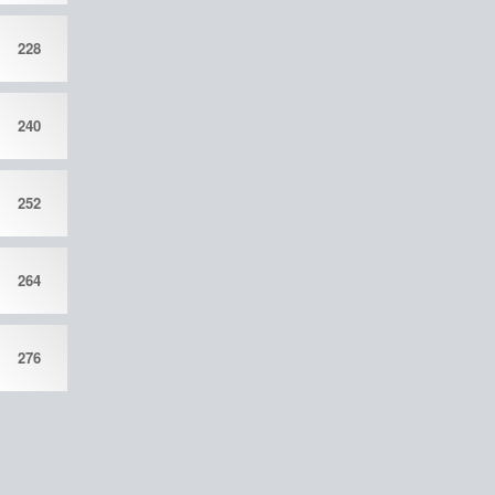
228
240
252
264
276