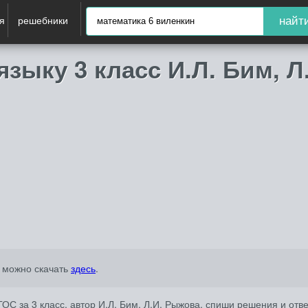
я
решебники
найт
зыку 3 класс И.Л. Бим, Л
. можно скачать
здесь
.
С за 3 класс, автор И.Л. Бим, Л.И. Рыжова, спиши решения и отв