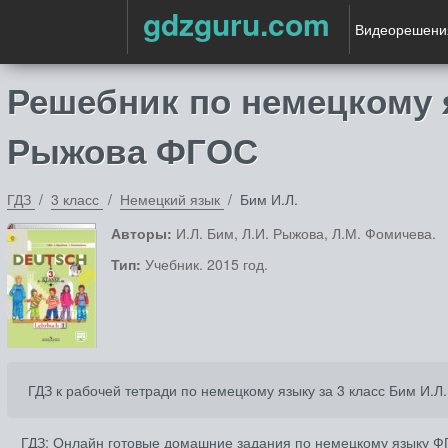
gdzguru.com
Видеорешени
Решебник по немецкому я
Рыжова ФГОС
ГДЗ
3 класс
Немецкий язык
Бим И.Л.
Авторы:
И.Л. Бим, Л.И. Рыжова, Л.М. Фомичева.
Тип:
Учебник. 2015 год.
ГДЗ к рабочей тетради по немецкому языку за 3 класс Бим И.Л
ГДЗ: Онлайн готовые домашние задания по немецкому языку ФГО