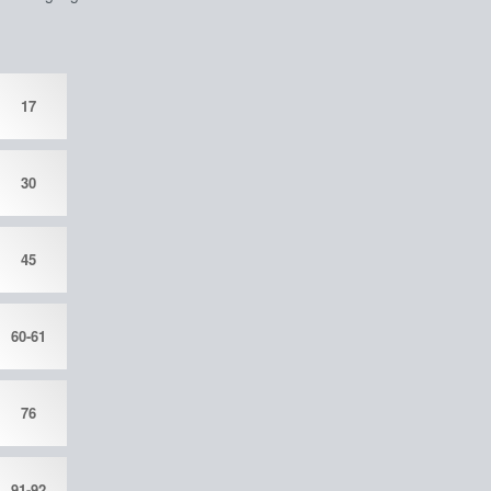
17
30
45
60-61
76
91-92