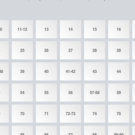
10
11-12
13
14
15
16
4
25
26
27
28
29
38
39
40
41-42
43
44
3
54
55
56
57-58
59
9
70
71
72-73
74
75
4
85
86
87
88
89-90