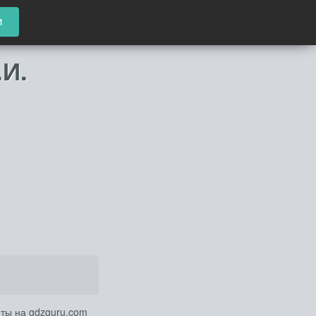
и
.И.
еты на gdzguru.com