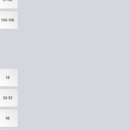
105-106
18
32-33
48