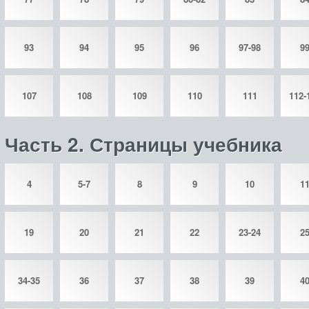
93
94
95
96
97-98
9
107
108
109
110
111
112-
Часть 2. Страницы учебника
4
5-7
8
9
10
1
19
20
21
22
23-24
2
34-35
36
37
38
39
4