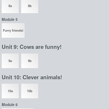
8a
8b
Module 5
Furry friends!
Unit 9: Cows are funny!
9a
9b
Unit 10: Clever animals!
10a
10b
Module 6