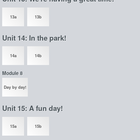
13a
13b
Unit 14: In the park!
14a
14b
Module 8
Day by day!
Unit 15: A fun day!
15a
15b