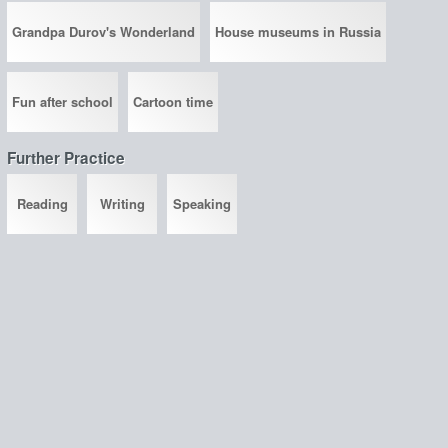
Grandpa Durov's Wonderland
House museums in Russia
Fun after school
Cartoon time
Further Practice
Reading
Writing
Speaking