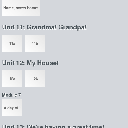
Home, sweet home!
Unit 11: Grandma! Grandpa!
11a
11b
Unit 12: My House!
12a
12b
Module 7
A day off!
Unit 13: We're having a great time!