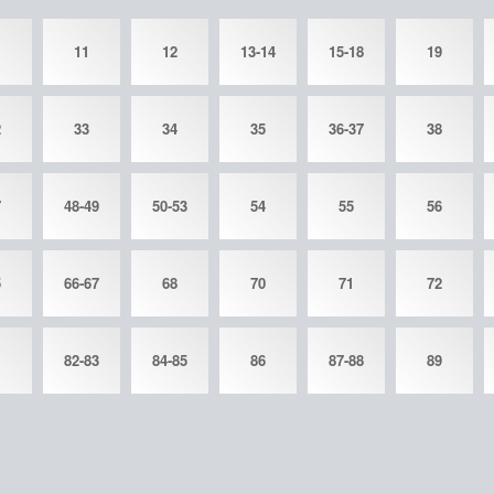
11
12
13-14
15-18
19
2
33
34
35
36-37
38
7
48-49
50-53
54
55
56
5
66-67
68
70
71
72
1
82-83
84-85
86
87-88
89