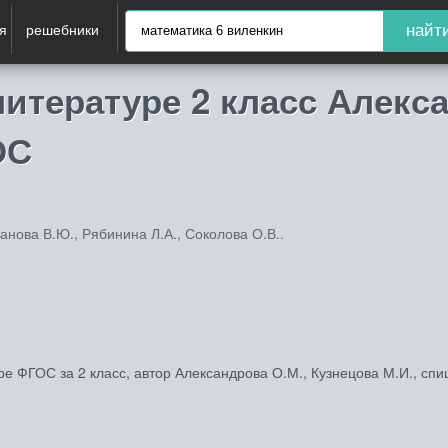
я
решебники
найт
итературе 2 класс Алекс
ОС
анова В.Ю., Рябинина Л.А., Соколова О.В..
е ФГОС за 2 класс, автор Александрова О.М., Кузнецова М.И., сп