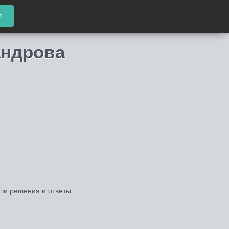
и
андрова
иши решения и ответы