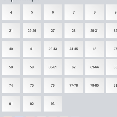
4
5
6
7
8
9
21
22-26
27
28
29-31
3
40
41
42-43
44-45
46
4
58
59
60-61
62
63-64
6
74
75
76
77-78
79-80
8
91
92
93