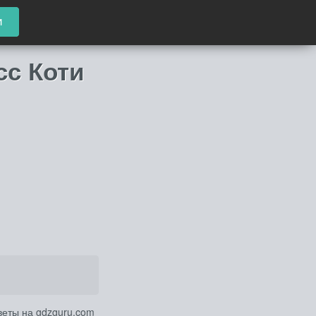
и
сс Коти
веты на gdzguru.com