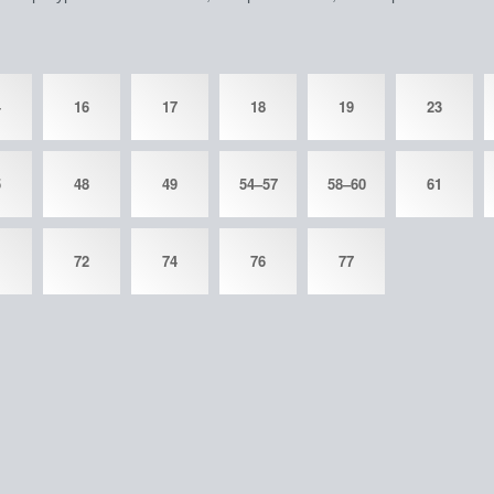
4
16
17
18
19
23
5
48
49
54–57
58–60
61
1
72
74
76
77