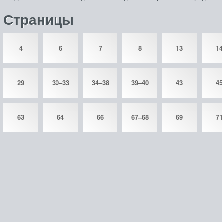
Страницы
4
6
7
8
13
1
29
30–33
34–38
39–40
43
4
63
64
66
67–68
69
7