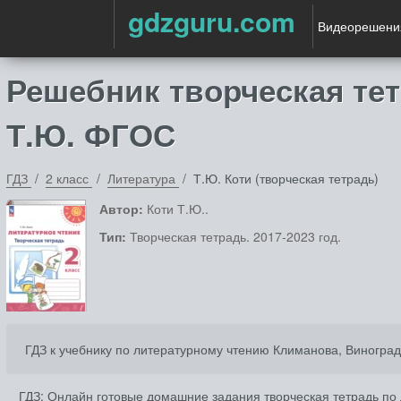
gdzguru.com
Видеорешени
Решебник творческая тет
Т.Ю. ФГОС
ГДЗ
2 класс
Литература
Т.Ю. Коти (творческая тетрадь)
Автор:
Коти Т.Ю..
Тип:
Творческая тетрадь. 2017-2023 год.
ГДЗ к учебнику по литературному чтению Климанова, Виноград
ГДЗ: Онлайн готовые домашние задания творческая тетрадь по 