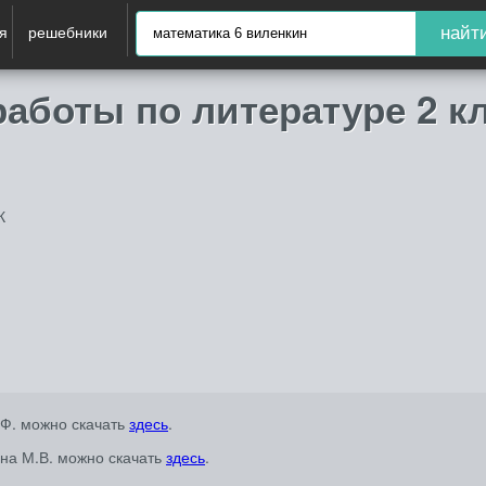
я
решебники
найт
аботы по литературе 2 к
К
.Ф. можно скачать
здесь
.
ина М.В. можно скачать
здесь
.