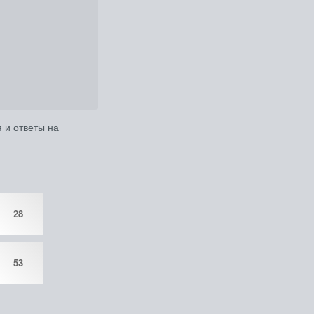
 и ответы на
28
53