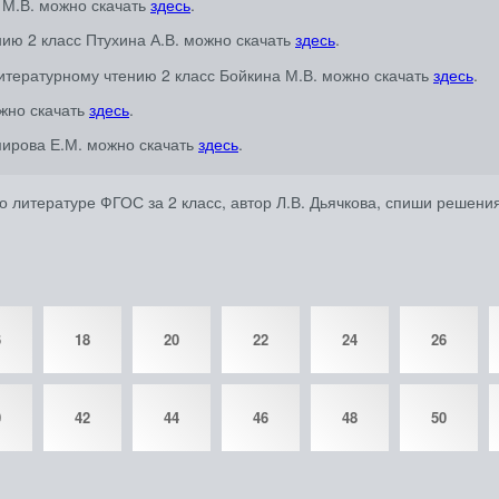
 М.В. можно скачать
здесь
.
нию 2 класс Птухина А.В. можно скачать
здесь
.
итературному чтению 2 класс Бойкина М.В. можно скачать
здесь
.
ожно скачать
здесь
.
мирова Е.М. можно скачать
здесь
.
литературе ФГОС за 2 класс, автор Л.В. Дьячкова, спиши решения
6
18
20
22
24
26
0
42
44
46
48
50