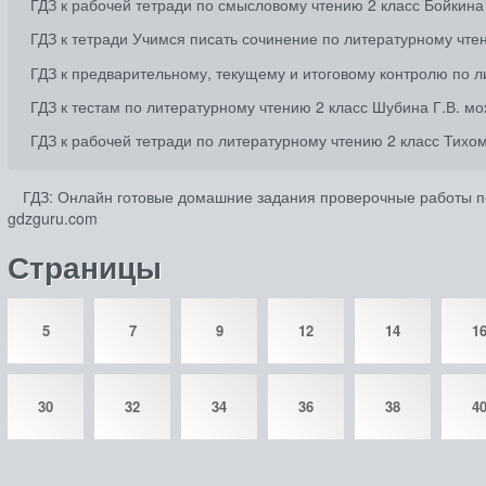
ГДЗ к рабочей тетради по смысловому чтению 2 класс Бойкина
ГДЗ к тетради Учимся писать сочинение по литературному чте
ГДЗ к предварительному, текущему и итоговому контролю по л
ГДЗ к тестам по литературному чтению 2 класс Шубина Г.В. м
ГДЗ к рабочей тетради по литературному чтению 2 класс Тихо
ГДЗ: Онлайн готовые домашние задания проверочные работы по 
gdzguru.com
Страницы
5
7
9
12
14
1
30
32
34
36
38
4