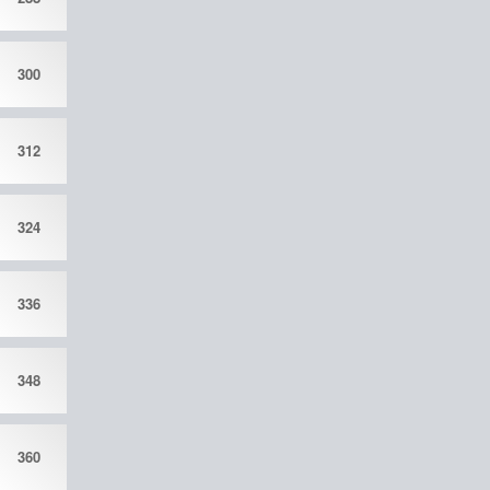
300
312
324
336
348
360