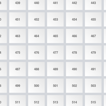
8
439
440
441
442
443
0
451
452
453
454
455
2
463
464
465
466
467
4
475
476
477
478
479
6
487
488
489
490
491
8
499
500
501
502
503
0
511
512
513
514
515