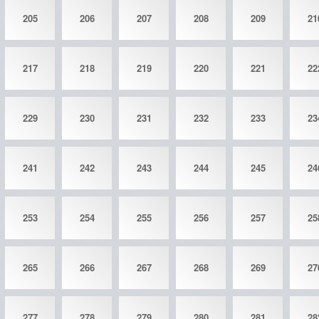
205
206
207
208
209
21
217
218
219
220
221
22
229
230
231
232
233
23
241
242
243
244
245
24
253
254
255
256
257
25
265
266
267
268
269
27
277
278
279
280
281
28