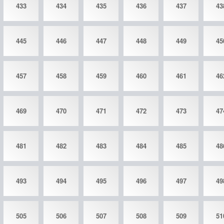
433
434
435
436
437
43
445
446
447
448
449
45
457
458
459
460
461
46
469
470
471
472
473
47
481
482
483
484
485
48
493
494
495
496
497
49
505
506
507
508
509
51