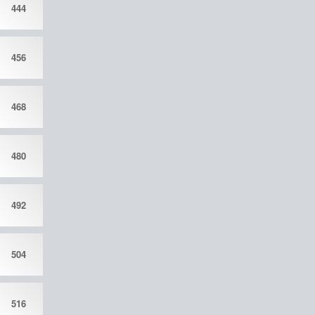
444
456
468
480
492
504
516