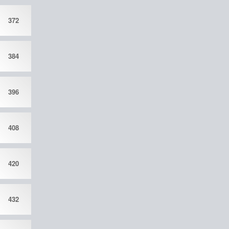
372
384
396
408
420
432