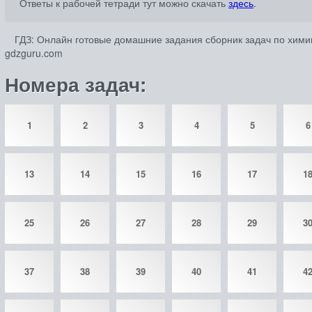
Ответы к рабочей тетради тут можно скачать
здесь
.
ГДЗ: Онлайн готовые домашние задания сборник задач по химии
gdzguru.com
Номера задач:
1
2
3
4
5
6
13
14
15
16
17
1
25
26
27
28
29
3
37
38
39
40
41
4