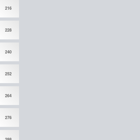
216
228
240
252
264
276
288