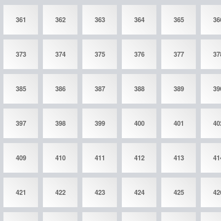
361
362
363
364
365
36
373
374
375
376
377
37
385
386
387
388
389
39
397
398
399
400
401
40
409
410
411
412
413
41
421
422
423
424
425
42