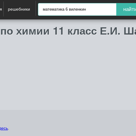
я
решебники
найт
по химии 11 класс Е.И. Ш
десь
.