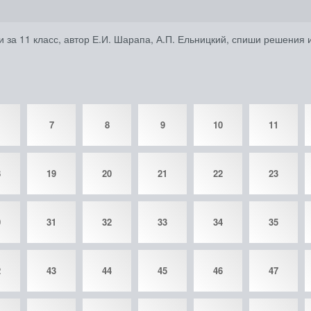
 за 11 класс, автор Е.И. Шарапа, А.П. Ельницкий, спиши решения 
7
8
9
10
11
8
19
20
21
22
23
0
31
32
33
34
35
2
43
44
45
46
47