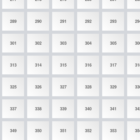
289
290
291
292
293
29
301
302
303
304
305
30
313
314
315
316
317
31
325
326
327
328
329
33
337
338
339
340
341
34
349
350
351
352
353
35