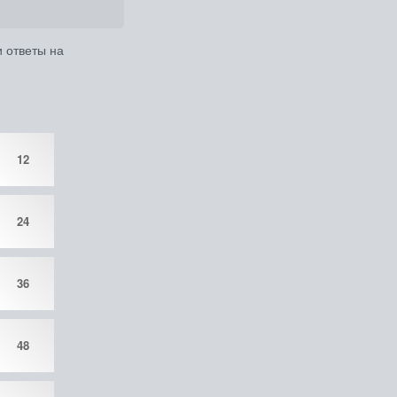
и ответы на
12
24
36
48