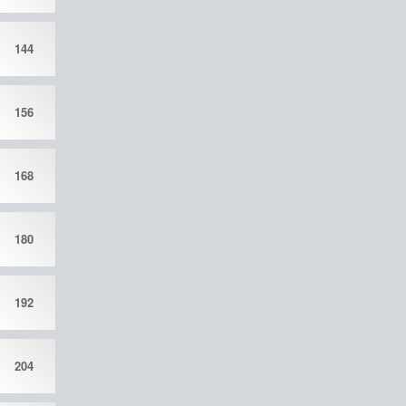
144
156
168
180
192
204