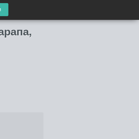
и
арапа,