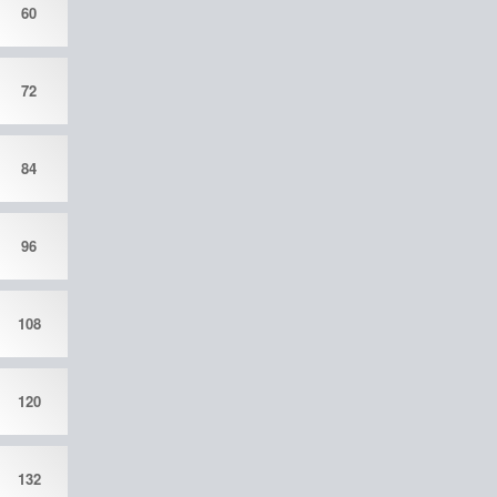
60
72
84
96
108
120
132