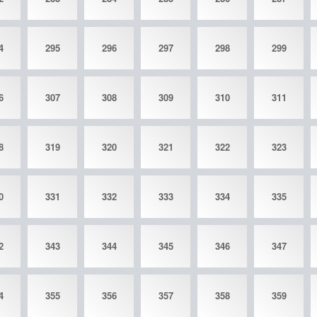
4
295
296
297
298
299
6
307
308
309
310
311
8
319
320
321
322
323
0
331
332
333
334
335
2
343
344
345
346
347
4
355
356
357
358
359