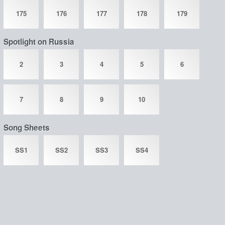
175
176
177
178
179
Spotlight on Russia
2
3
4
5
6
7
8
9
10
Song Sheets
SS1
SS2
SS3
SS4