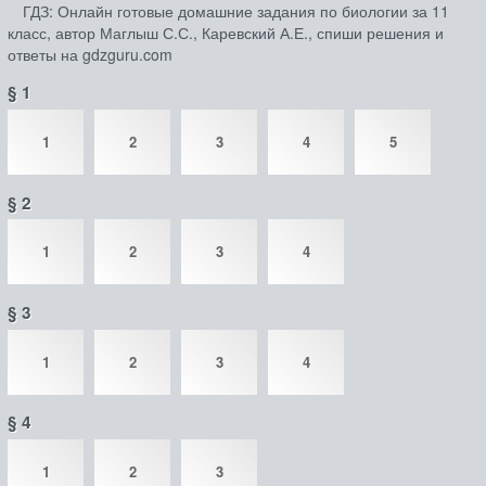
ГДЗ: Онлайн готовые домашние задания по биологии за 11
класс, автор Маглыш С.С., Каревский А.Е., спиши решения и
ответы на gdzguru.com
§ 1
1
2
3
4
5
§ 2
1
2
3
4
§ 3
1
2
3
4
§ 4
1
2
3