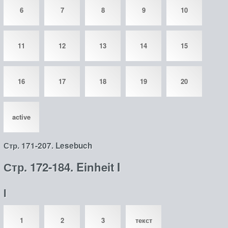
6
7
8
9
10
11
12
13
14
15
16
17
18
19
20
active
Стр. 171-207. Lesebuch
Стр. 172-184. Einheit I
I
1
2
3
текст