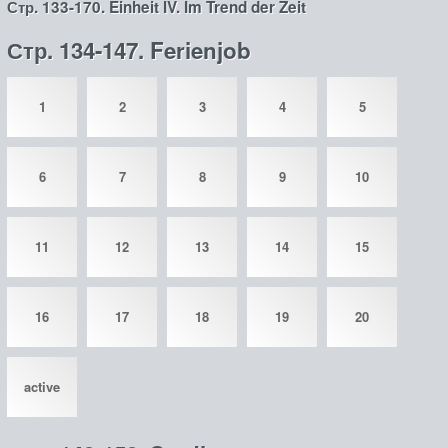
Стр. 133-170. Einheit IV. Im Trend der Zeit
Стр. 134-147. Ferienjob
1
2
3
4
5
6
7
8
9
10
11
12
13
14
15
16
17
18
19
20
active