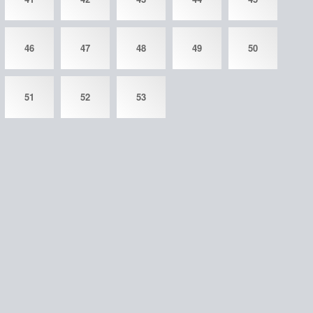
46
47
48
49
50
51
52
53
©
gdzguru.com
2026
admin@gdzguru.com