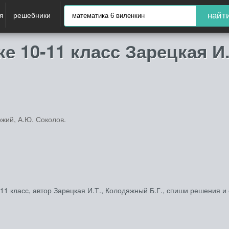
я
решебники
найт
 10‐11 класс Зарецкая И.
ржий, А.Ю. Соколов.
1 класс, автор Зарецкая И.Т., Колодяжный Б.Г., спиши решения и 