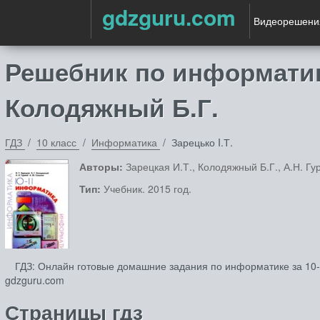
gdzguru.com
Видеорешени
Решебник по информатике
Колодяжный Б.Г.
ГДЗ
10 класс
Информатика
Зарецько I.Т.
Авторы:
Зарецкая И.Т., Колодяжный Б.Г., А.Н. Гу
Тип:
Учебник. 2015 год.
ГДЗ: Онлайн готовые домашние задания по информатике за 10‐1
gdzguru.com
Страницы гдз