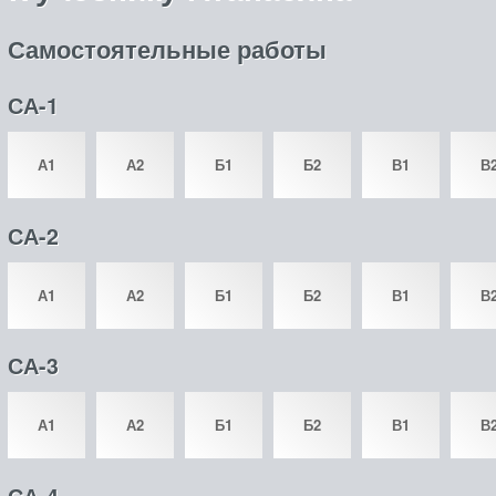
Самостоятельные работы
СА-1
А1
А2
Б1
Б2
В1
В
СА-2
А1
А2
Б1
Б2
В1
В
СА-3
А1
А2
Б1
Б2
В1
В