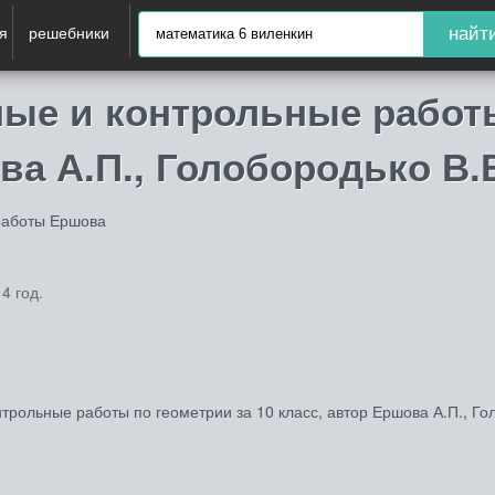
я
решебники
найт
ые и контрольные работ
ва А.П., Голобородько В.
работы Ершова
4 год.
рольные работы по геометрии за 10 класс, автор Ершова А.П., Гол