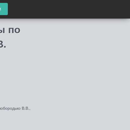
и
ы по
В.
обородько В.В.,