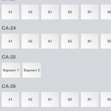
А1
А2
Б1
Б2
В1
В
СА-24
А1
А2
Б1
Б2
В1
В
СА-25
Вариант 1
Вариант 2
СА-26
А1
А2
Б1
Б2
В1
В