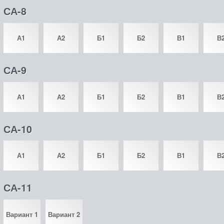
СА-8
А1
А2
Б1
Б2
В1
В
СА-9
А1
А2
Б1
Б2
В1
В
СА-10
А1
А2
Б1
Б2
В1
В
СА-11
Вариант 1
Вариант 2