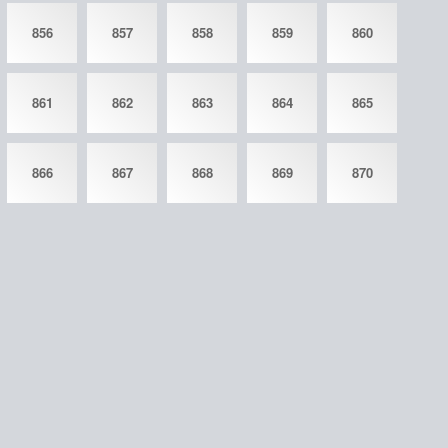
856
857
858
859
860
861
862
863
864
865
866
867
868
869
870
©
gdzguru.com
2026