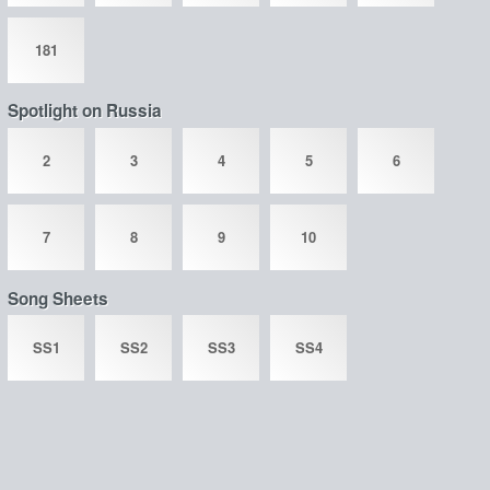
181
Spotlight on Russia
2
3
4
5
6
7
8
9
10
Song Sheets
SS1
SS2
SS3
SS4