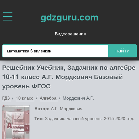
gdzguru.com
Видеорешения
найти
Решебник Учебник, Задачник по алгебре
10‐11 класс А.Г. Мордкович Базовый
уровень ФГОС
ГДЗ
10 класс
Алгебра
Мордкович А.Г.
Автор:
А.Г. Мордкович.
Тип:
Задачник. Базовый уровень. 2015-2020 год.