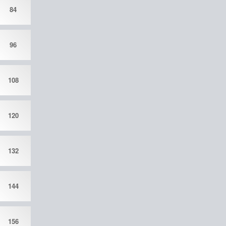
84
96
108
120
132
144
156