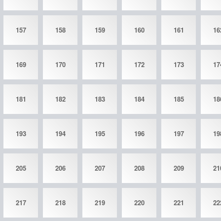
157
158
159
160
161
16
169
170
171
172
173
17
181
182
183
184
185
18
193
194
195
196
197
19
205
206
207
208
209
21
217
218
219
220
221
22