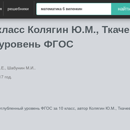
я
решебники
найт
класс Колягин Ю.М., Ткаче
 уровень ФГОС
.Е., Шабунин М.И..
7 год.
глубленный уровень ФГОС за 10 класс, автор Колягин Ю.М., Ткачев