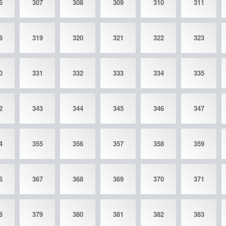
6
307
308
309
310
311
8
319
320
321
322
323
0
331
332
333
334
335
2
343
344
345
346
347
4
355
356
357
358
359
6
367
368
369
370
371
8
379
380
381
382
383