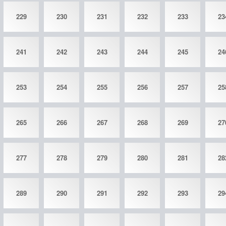
229
230
231
232
233
23
241
242
243
244
245
24
253
254
255
256
257
25
265
266
267
268
269
27
277
278
279
280
281
28
289
290
291
292
293
29