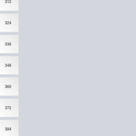
312
324
336
348
360
372
384