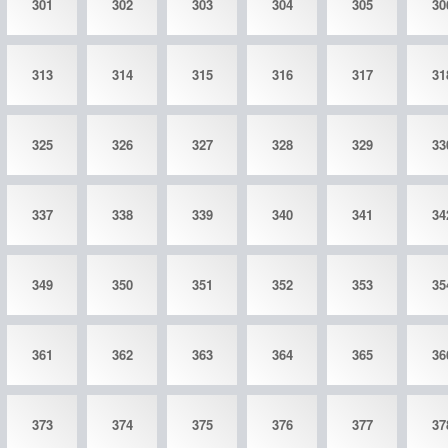
301
302
303
304
305
30
313
314
315
316
317
31
325
326
327
328
329
33
337
338
339
340
341
34
349
350
351
352
353
35
361
362
363
364
365
36
373
374
375
376
377
37