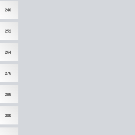
240
252
264
276
288
300