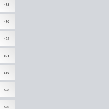
468
480
492
504
516
528
540