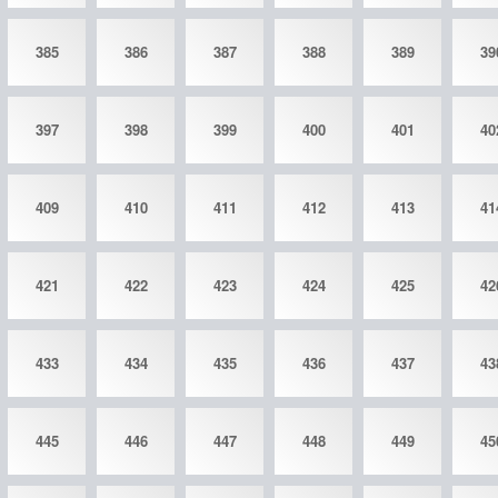
385
386
387
388
389
39
397
398
399
400
401
40
409
410
411
412
413
41
421
422
423
424
425
42
433
434
435
436
437
43
445
446
447
448
449
45