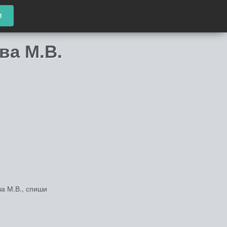
и
ва М.В.
а М.В., спиши