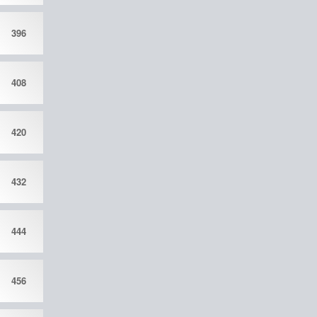
396
408
420
432
444
456