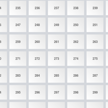
4
235
236
237
238
239
6
247
248
249
250
251
8
259
260
261
262
263
0
271
272
273
274
275
2
283
284
285
286
287
4
295
296
297
298
299