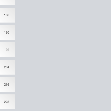
168
180
192
204
216
228