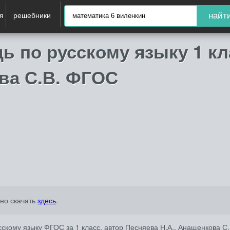
я
решебники
найт
ь по русскому языку 1 кл
ва С.В. ФГОС
жно скачать
здесь
.
скому языку ФГОС за 1 класс, автор Песняева Н.А., Анащенкова С