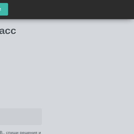
и
асс
.В., спиши решения и