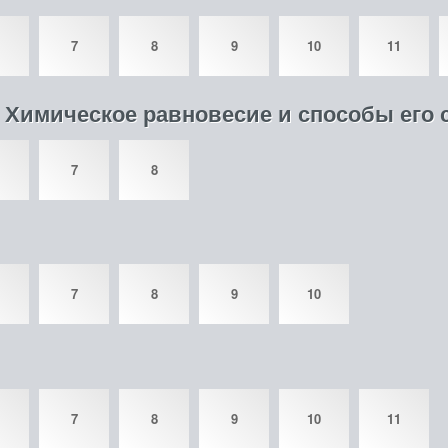
7
8
9
10
11
. Химическое равновесие и способы его
7
8
7
8
9
10
7
8
9
10
11