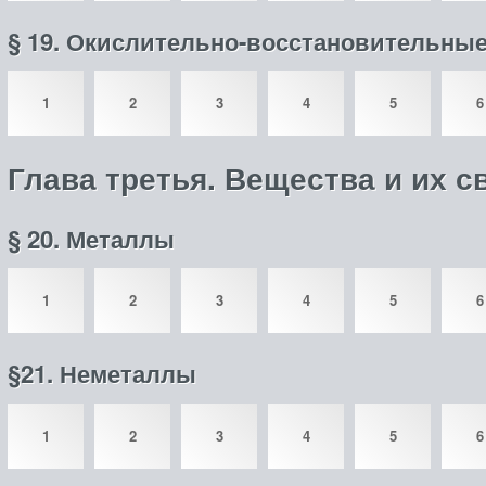
§ 19. Окислительно-восстановительные
1
2
3
4
5
6
Глава третья. Вещества и их с
§ 20. Металлы
1
2
3
4
5
6
§21. Неметаллы
1
2
3
4
5
6