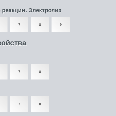
 реакции. Электролиз
7
8
9
войства
7
8
7
8