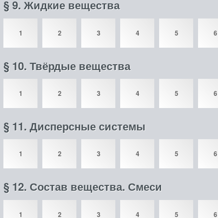
§ 9. Жидкие вещества
1
2
3
4
5
6
§ 10. Твёрдые вещества
1
2
3
4
5
6
§ 11. Дисперсные системы
1
2
3
4
5
6
§ 12. Состав вещества. Смеси
1
2
3
4
5
6