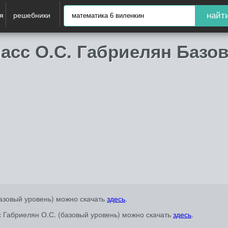
я
решебники
найт
ласс О.С. Габриелян Базо
базовый уровень) можно скачать
здесь
.
сс Габриелян О.С. (базовый уровень) можно скачать
здесь
.