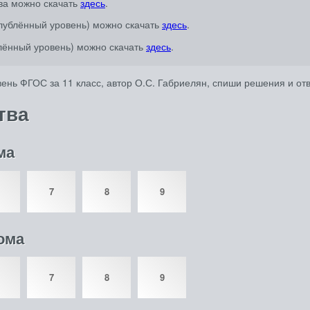
ова можно скачать
здесь
.
глублённый уровень) можно скачать
здесь
.
блённый уровень) можно скачать
здесь
.
ень ФГОС за 11 класс, автор О.С. Габриелян, спиши решения и от
тва
ма
7
8
9
тома
7
8
9