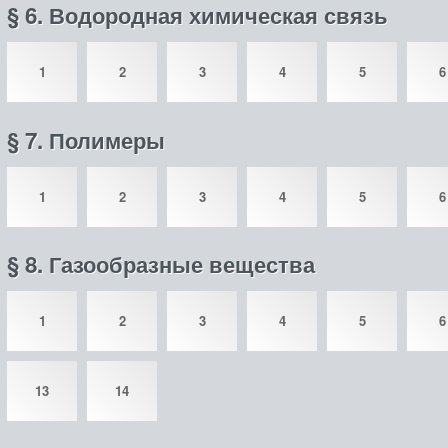
§ 6. Водородная химическая связь
1
2
3
4
5
6
§ 7. Полимеры
1
2
3
4
5
6
§ 8. Газообразные вещества
1
2
3
4
5
6
13
14