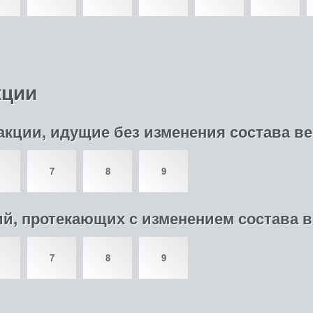
кции
еакции, идущие без изменения состава в
7
8
9
ий, протекающих с изменением состава 
7
8
9