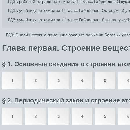
ГДЗ к рабочей тетради по химии за 11 класс Габриелян, Яшук
ГДЗ к учебнику по химии за 11 класс Габриелян, Остроумов( у
ГДЗ к учебнику по химии за 11 класс Габриелян, Лысова (углу
ГДЗ: Онлайн готовые домашние задания по химии Базовый уров
Глава первая. Строение вещес
§ 1. Основные сведения о строении ато
1
2
3
4
5
6
§ 2. Периодический закон и строение а
1
2
3
4
5
6