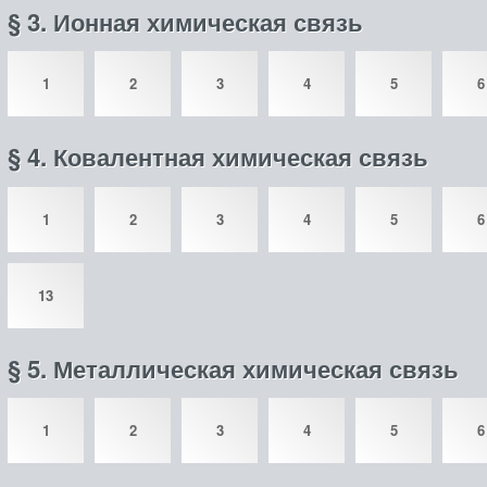
§ 3. Ионная химическая связь
1
2
3
4
5
6
§ 4. Ковалентная химическая связь
1
2
3
4
5
6
13
§ 5. Металлическая химическая связь
1
2
3
4
5
6