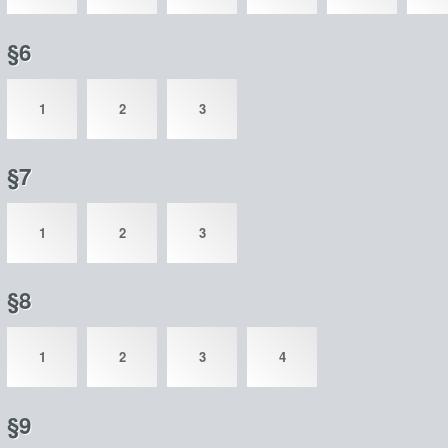
§6
1
2
3
§7
1
2
3
§8
1
2
3
4
§9