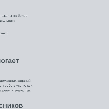
 школы на более
школьнику
рнет;
огает
е домашних заданий.
 к себе в «копилку»,
-самоучителем. Так
ссников