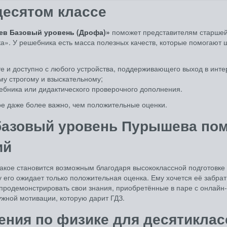
десятом классе
аев Базовый уровень (Дрофа)»
поможет представителям старшей
а». У решебника есть масса полезных качеств, которые помогают 
те и доступно с любого устройства, поддерживающего выход в инте
му строгому и взыскательному;
ебника или дидактического проверочного дополнения.
ое даже более важно, чем положительные оценки.
 базовый уровень Пурышева пом
ий
 Такое становится возможным благодаря высококлассной подготовк
 его ожидает только положительная оценка. Ему хочется её забрать
 продемонстрировать свои знания, приобретённые в паре с онлайн
ужной мотивации, которую дарит ГДЗ.
ения по физике для десятикла