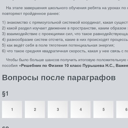
На этапе завершения школьного обучения ребята на уроках по 
повторяют пройденное ранее:
1) знакомство с прямоугольной системой координат, какая сущест
2) какой раздел изучает движение в пространстве, каким образом
3) взаимодействие с проекциями сил, что такое равнодействующа
4) разнообразие систем отсчета, какие в них происходят процессы
5) как ведёт себя в поле тяготения потенциальная энергия;
6) что такое средняя квадратичная скорость, какая у нее связь с 
Чтобы было больше шансов получить итоговую положительную 
пособия
«Решебник по Физике 10 класс Пурышева Н.С., Важее
Вопросы после параграфов
§1
1
2
3
4
5
6