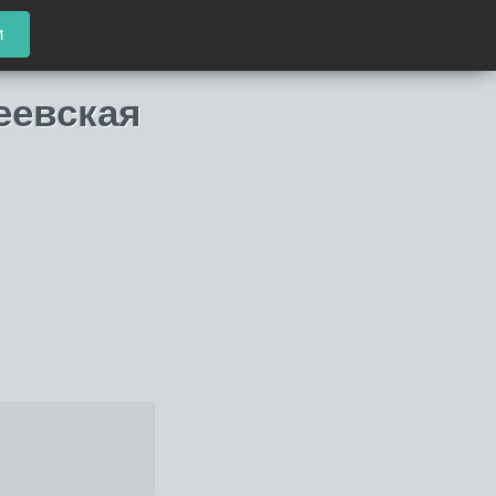
и
еевская