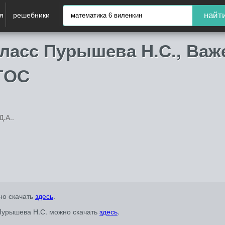
я
решебники
найт
ласс Пурышева Н.С., Важ
ГОС
Д.А..
но скачать
здесь
.
 Пурышева Н.С. можно скачать
здесь
.