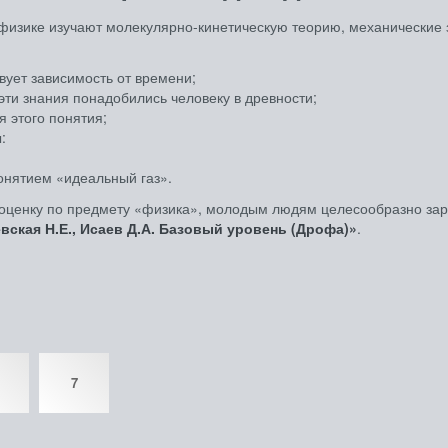
физике изучают молекулярно-кинетическую теорию, механические з
вует зависимость от времени;
 эти знания понадобились человеку в древности;
я этого понятия;
:
понятием «идеальный газ».
оценку по предмету «физика», молодым людям целесообразно зар
вская Н.Е., Исаев Д.А. Базовый уровень (Дрофа)»
.
7